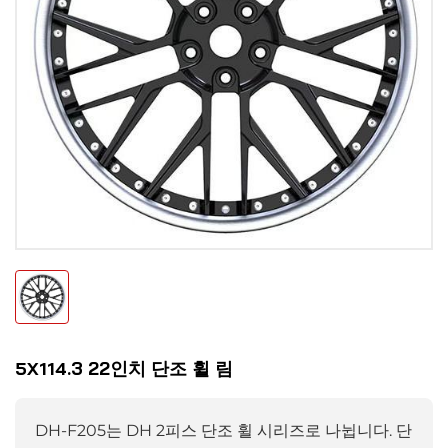
5X114.3 22인치 단조 휠 림
DH-F205는 DH 2피스 단조 휠 시리즈로 나뉩니다. 단