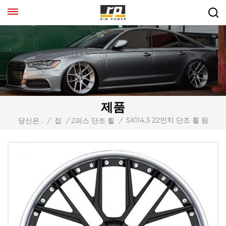
제품
5X114.3 22인치 단조 휠 림
당신은 :
/
집
/
2피스 단조 휠
/