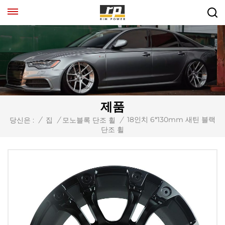
제품
18인치 6*130mm 새틴 블랙
당신은 :
/
집
/
모노블록 단조 휠
/
단조 휠