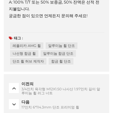
A: 100% T/T 또는 50% 보증금, 50% 잔액은 선적 전
지불입니다.
궁금한 점이 있으면 언제든지 문의해 주세요!
태그 :
레플리카 AMG 휠
알루미늄 휠 단조
나선형 합금 휠
알루미늄 합금 단조
단조 휠 허브 제작자
합금 휠 단조
이전의
3/4인치 육각형 M12X1.50 나사산 1.97인치 길이 알
루미늄 휠 러그 너트
다음
17인치 6*114.3mm 단조 프리미엄 휠