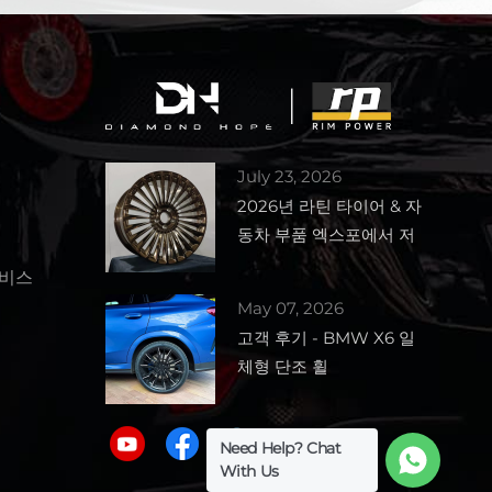
July 23, 2026
2026년 라틴 타이어 & 자
동차 부품 엑스포에서 저
희 부스 1727을 만나보세
서비스
요.
May 07, 2026
고객 후기 - BMW X6 일
체형 단조 휠
Need Help? Chat
With Us