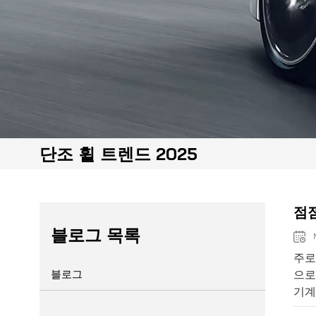
단조 휠 트렌드 2025
점점
블로그 목록
M
주로
블로그
으로
기계
승차