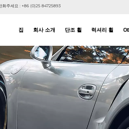
전화주세요 :
+86 (0)25 84725893
집
회사 소개
단조 휠
럭셔리 휠
O