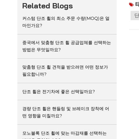
태
Related Blogs
다.
줄여
단
커스텀 단조 휠의 최소 주문 수량(MOQ)은 얼
이 
마인가요?
제품
사고
특한
중국에서 맞춤형 단조 휠 공급업체를 선택하는
고려
방법은 무엇일까요?
위의
맞춤형 단조 휠 견적을 받으려면 어떤 정보가
필요합니까?
단조 휠은 전기차에 좋은 선택일까요?
경량 단조 휠은 핸들링 및 브레이크 장착에 어
떤 영향을 미칠까요?
모노블록 단조 휠에 맞는 마감재를 선택하는