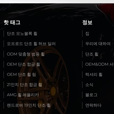
핫 태그
정보
단조 모노블록 휠
집
오프로드 단조 휠 허브 딜러
우리에 대하여
ODM 맞춤형 범용 휠
단조 휠
OEM 단조 합금 휠
OEM&ODM 
OEM 단조 휠 림
럭셔리 휠
21인치 단조 합금 휠
소식
AMG 휠 레플리카
블로그
랜드로버 19인치 단조 휠
연락하다